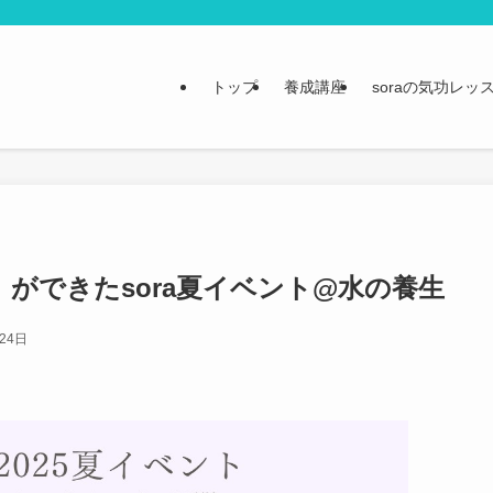
トップ
養成講座
soraの気功レッ
ができたsora夏イベント@水の養生
24日