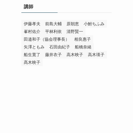
講師
伊藤孝夫
前島大輔
原朝恵
小鮒ちふみ
峯村佑介
平林利依
清野賢一
田邉和子（協会理事長）
相良惠子
矢澤ともみ
石田由紀子
船橋奈緒
船生寛了
藤井衣子
高木映子
高木瑛子
髙木映子