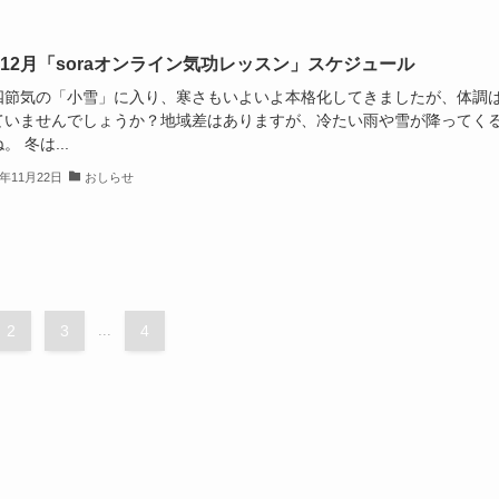
3年12月「soraオンライン気功レッスン」スケジュール
四節気の「小雪」に入り、寒さもいよいよ本格化してきましたが、体調
ていませんでしょうか？地域差はありますが、冷たい雨や雪が降ってく
。 冬は...
3年11月22日
おしらせ
2
3
...
4