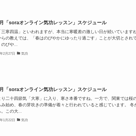
4.3月「soraオンライン気功レッスン」スケジュール
「三寒四温」といわれますが、本当に寒暖差の激しい日が続いています
からの教えでは、「春はのびやかにゆったり過ごす」ことが大切とされ
のびや...
4年2月27日
気功
4.2月「soraオンライン気功レッスン」スケジュール
20より二十四節気「大寒」に入り、寒さ本番ですね。一方で、関東では桜
らみ始め、春の芽吹きの準備が着々と行われていると感じています。 冬
。この大...
4年1月22日
気功