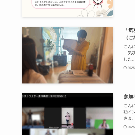
「気
（ご
こん
「気
した。
202
参加
こん
功イ
さま、
202