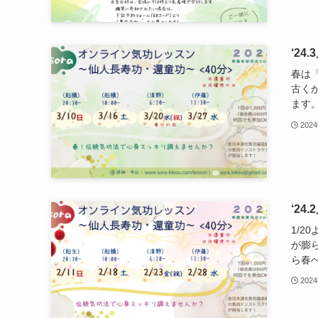
‘2
春は
古く
ます。
202
‘2
1/
が膨
ら春へ
202