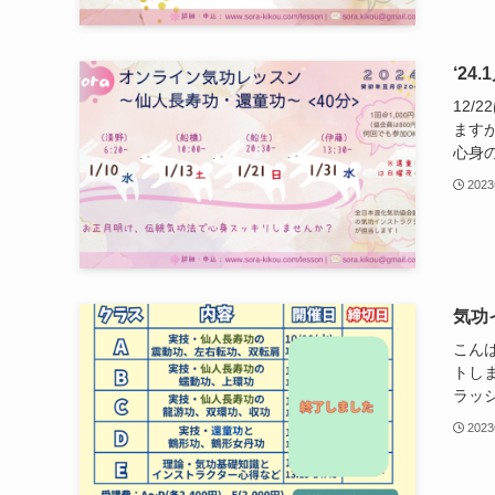
‘2
12
ます
心身の
202
気功
こん
トし
ラッシ
202