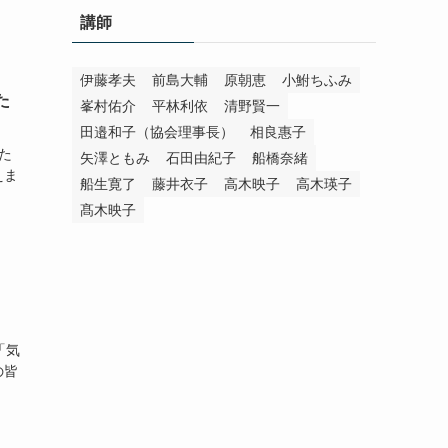
講師
伊藤孝夫
前島大輔
原朝恵
小鮒ちふみ
た
峯村佑介
平林利依
清野賢一
田邉和子（協会理事長）
相良惠子
た
矢澤ともみ
石田由紀子
船橋奈緒
えま
船生寛了
藤井衣子
高木映子
高木瑛子
髙木映子
「気
の皆