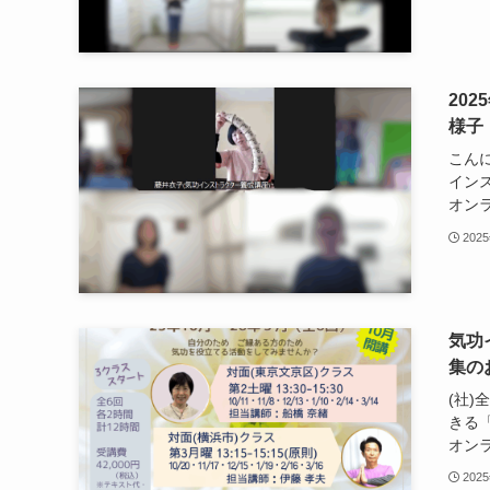
20
様子
こん
インス
オンラ
202
気功
集の
(社
きる
オンラ
202