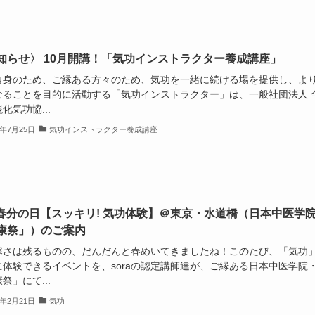
知らせ〉 10月開講！「気功インストラクター養成講座」
自身のため、ご縁ある方々のため、気功を一緒に続ける場を提供し、よ
なることを目的に活動する「気功インストラクター」は、一般社団法人 
化気功協...
5年7月25日
気功インストラクター養成講座
20春分の日【スッキリ! 気功体験】＠東京・水道橋（日本中医学
康祭」）のご案内
寒さは残るものの、だんだんと春めいてきましたね！このたび、「気功
に体験できるイベントを、soraの認定講師達が、ご縁ある日本中医学院
祭」にて...
5年2月21日
気功