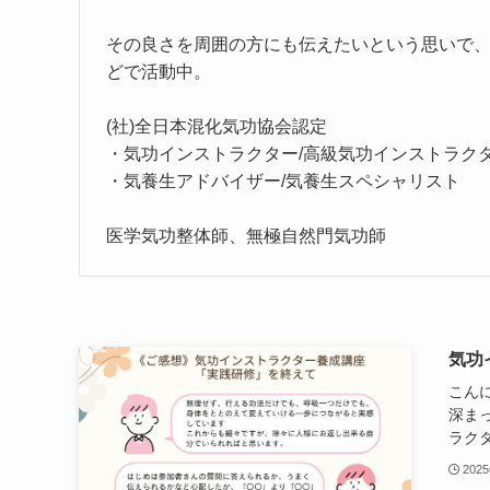
その良さを周囲の方にも伝えたいという思いで
どで活動中。
(社)全日本混化気功協会認定
・気功インストラクター/高級気功インストラ
・気養生アドバイザー/気養生スペシャリスト
医学気功整体師、無極自然門気功師
気功
こん
深ま
ラクタ
202