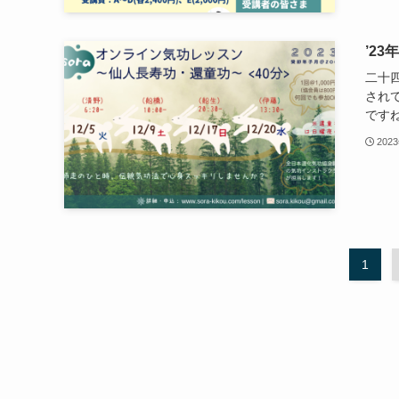
’2
二十
され
ですね
202
1