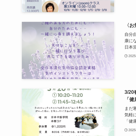
〈お
自分
康に
日本混
202
3/
「健
まだ
気軽
「健康
202