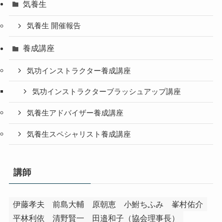
気養生
気養生 開催報告
養成講座
気功インストラクター養成講座
気功インストラクターブラッシュアップ講座
気養生アドバイザー養成講座
気養生スペシャリスト養成講座
講師
伊藤孝夫
前島大輔
原朝恵
小鮒ちふみ
峯村佑介
平林利依
清野賢一
田邉和子（協会理事長）