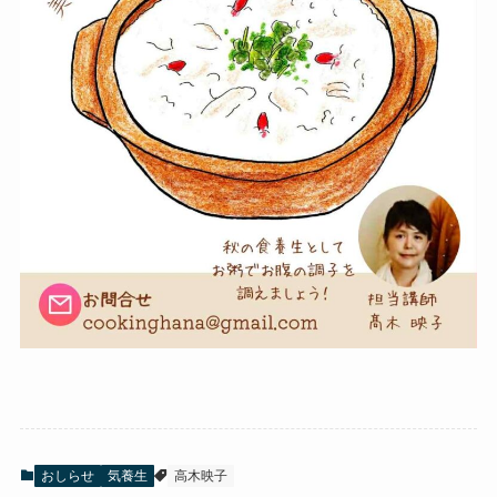
おしらせ
気養生
高木映子