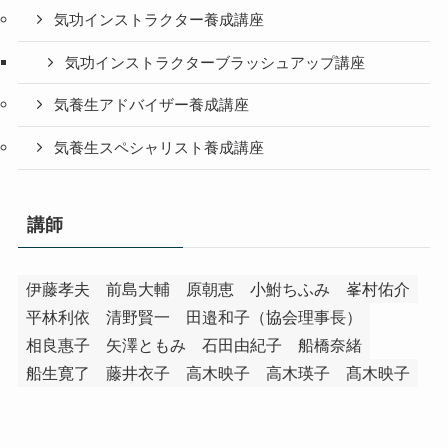
気功インストラクター養成講座
気功インストラクターブラッシュアップ講座
気養生アドバイザー養成講座
気養生スペシャリスト養成講座
講師
伊藤孝夫
前島大輔
原朝恵
小鮒ちふみ
峯村佑介
平林利依
清野賢一
田邉和子（協会理事長）
相良惠子
矢澤ともみ
石田由紀子
船橋奈緒
船生寛了
藤井衣子
高木映子
高木瑛子
髙木映子