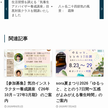
生活習慣を調える「気養生
アドバイザー養成講座」目
八ヶ岳二十四節気の風
黒対面クラスを開講いたし
景： 霜降
ました
関連記事
【参加募集】気功インスト
sora夏まつり2026「ゆるっ
ラクター養成講座 《’26年
と、ととのう7日間〜五感
10月～’27年3月期》 のご案
がよみがえる養生時間」の
内
ご案内
2026年8月1日
2026年7月24日