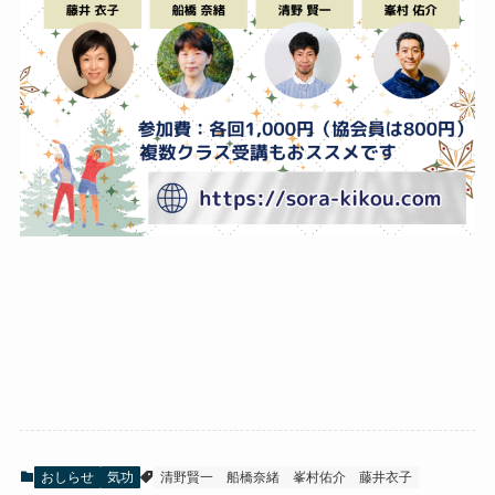
おしらせ
気功
清野賢一
船橋奈緒
峯村佑介
藤井衣子