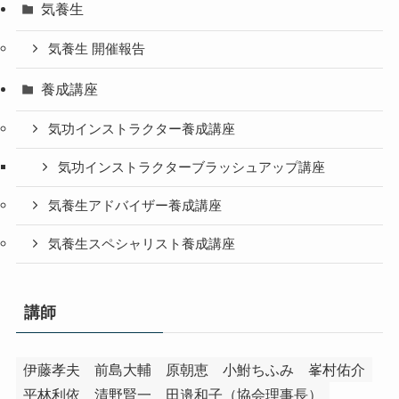
気養生
気養生 開催報告
養成講座
気功インストラクター養成講座
気功インストラクターブラッシュアップ講座
気養生アドバイザー養成講座
気養生スペシャリスト養成講座
講師
伊藤孝夫
前島大輔
原朝恵
小鮒ちふみ
峯村佑介
平林利依
清野賢一
田邉和子（協会理事長）