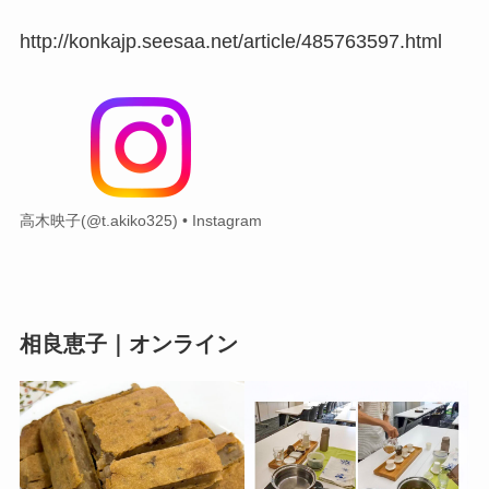
http://konkajp.seesaa.net/article/485763597.html
高木映子(@t.akiko325) • Instagram
相良恵子｜オンライン