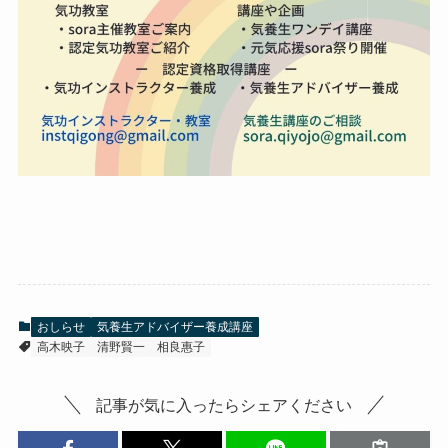
おしらせ
気養生アドバイザー養成講座
高木映子
清野賢一
相良惠子
記事が気に入ったらシェアください