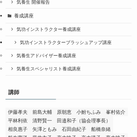
気養生 開催報告
養成講座
気功インストラクター養成講座
気功インストラクターブラッシュアップ講座
気養生アドバイザー養成講座
気養生スペシャリスト養成講座
講師
伊藤孝夫
前島大輔
原朝恵
小鮒ちふみ
峯村佑介
平林利依
清野賢一
田邉和子（協会理事長）
相良惠子
矢澤ともみ
石田由紀子
船橋奈緒