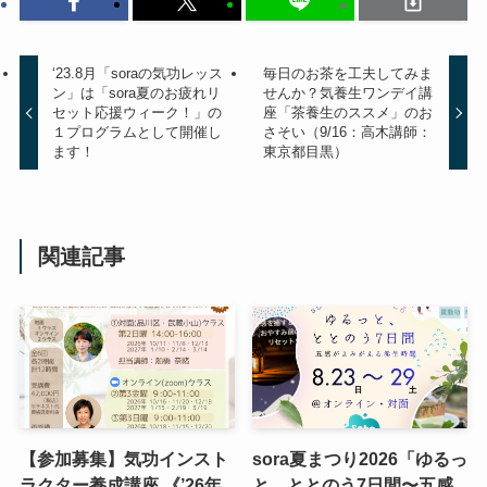
‘23.8月「soraの気功レッス
毎日のお茶を工夫してみま
ン」は「sora夏のお疲れリ
せんか？気養生ワンデイ講
セット応援ウィーク！」の
座「茶養生のススメ」のお
１プログラムとして開催し
さそい（9/16：高木講師：
ます！
東京都目黒）
関連記事
【参加募集】気功インスト
sora夏まつり2026「ゆるっ
ラクター養成講座 《’26年
と、ととのう7日間〜五感