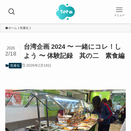
メニュー
ホーム
気養生
台湾企画 2024 〜 一緒にコレ！し
2026
2/18
よう 〜 体験記録 其の二 素食編
2026年2月18日
気養生