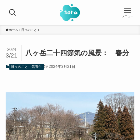
メニュー
ホーム
日々のこと
2024
八ヶ岳二十四節気の風景： 春分
3/21
2024年3月21日
日々のこと
気養生