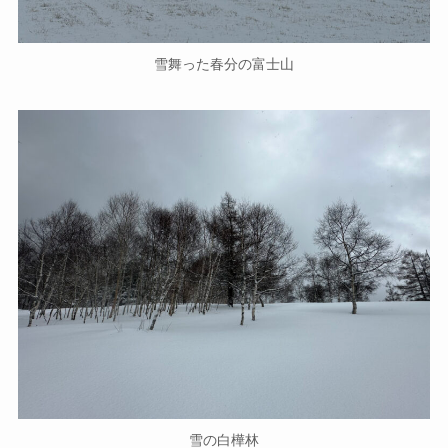
雪舞った春分の富士山
雪の白樺林