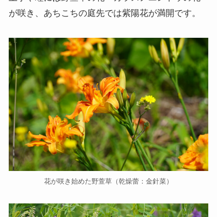
が咲き、あちこちの庭先では紫陽花が満開です。
花が咲き始めた野萱草（乾燥蕾：金針菜）