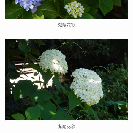
紫陽花①
紫陽花②