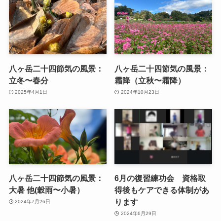
八ヶ岳二十四節気の風景：
八ヶ岳二十四節気の風景：
立冬〜春分
霜降（立秋〜霜降）
2025年4月1日
2024年10月23日
八ヶ岳二十四節気の風景：
6月の復習練功会 資格取
大暑 他(穀雨〜小暑）
得後もケアできる体制があ
ります
2024年7月26日
2024年6月29日