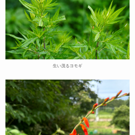
生い茂るヨモギ