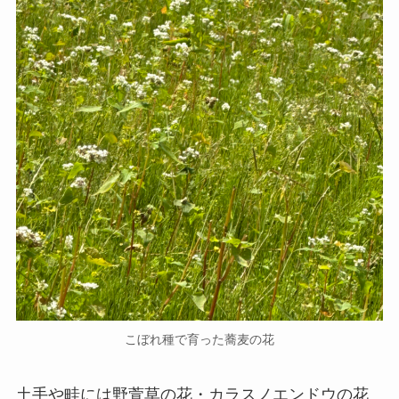
こぼれ種で育った蕎麦の花
土手や畦には野萱草の花・カラスノエンドウの花